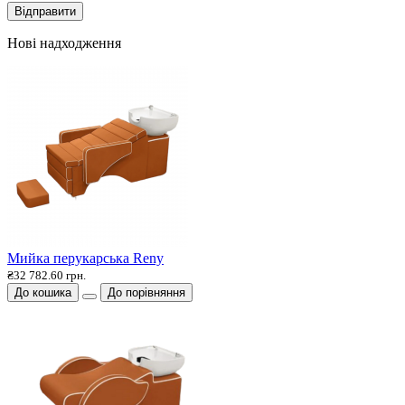
Відправити
Нові надходження
Мийка перукарська Reny
₴32 782.60 грн.
До кошика
До порівняння