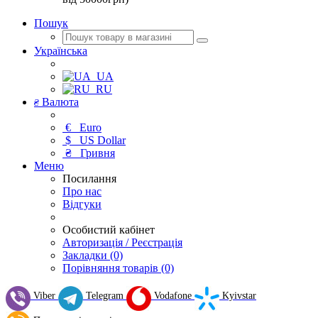
Пошук
Українська
UA
RU
Валюта
₴
€
Euro
$
US Dollar
₴
Гривня
Меню
Посилання
Про нас
Відгуки
Особистий кабінет
Авторизація / Реєстрація
Закладки (0)
Порівняння товарів (0)
Viber
Telegram
Vodafone
Kyivstar