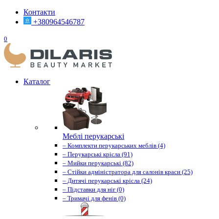
Контакти
+380964546787
0
Каталог
Меблі перукарські
– Комплекти перукарських меблів (4)
– Перукарські крісла (91)
– Мийки перукарські (82)
– Стійки адміністратора для салонів краси (25)
– Дитячі перукарські крісла (24)
– Підставки для ніг (0)
– Тримачі для фенів (0)