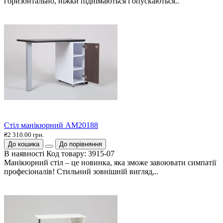
горизонтально, ніжки піднімаються і опускаються..
Стіл манікюрний AM20188
₴2 310.00 грн.
До кошика
До порівняння
В наявності
Код товару:
3915-07
Манікюрний стіл – це новинка, яка зможе завоювати симпатії
професіоналів! Стильний зовнішній вигляд,..