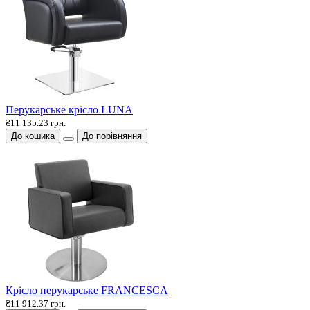
Перукарське крісло LUNA
₴11 135.23 грн.
До кошика
До порівняння
Крісло перукарське FRANCESCA
₴11 912.37 грн.