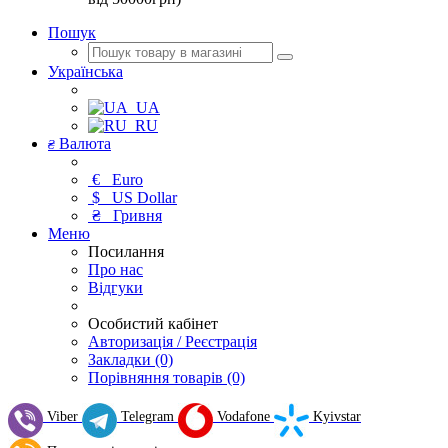
Пошук
Українська
UA
RU
Валюта
₴
€
Euro
$
US Dollar
₴
Гривня
Меню
Посилання
Про нас
Відгуки
Особистий кабінет
Авторизація / Реєстрація
Закладки (0)
Порівняння товарів (0)
Viber
Telegram
Vodafone
Kyivstar