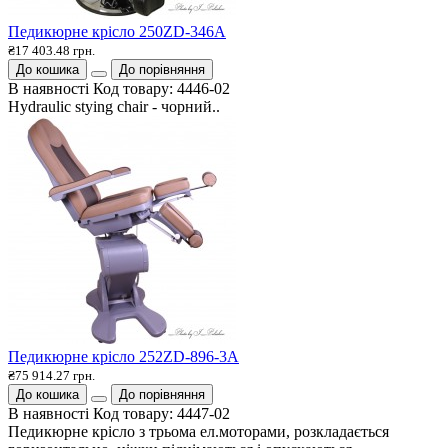
Педикюрне крісло 250ZD-346А
₴17 403.48 грн.
До кошика
До порівняння
В наявності
Код товару:
4446-02
Hydraulic stying chair - чорний..
Педикюрне крісло 252ZD-896-3А
₴75 914.27 грн.
До кошика
До порівняння
В наявності
Код товару:
4447-02
Педикюрне крісло з трьома ел.моторами, розкладається