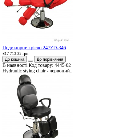
Педикюрне крісло 247ZD-346
₴17 713.32 грн.
До кошика
До порівняння
В наявності
Код товару:
4445-02
Hydraulic stying chair - червоний..