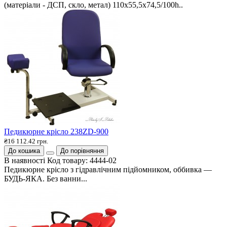
(матеріали - ДСП, скло, метал) 110х55,5х74,5/100h..
Педикюрне крісло 238ZD-900
₴16 112.42 грн.
До кошика
До порівняння
В наявності
Код товару:
4444-02
Педикюрне крісло з гідравлічним підйомником, оббивка —
БУДЬ-ЯКА. Без ванни...