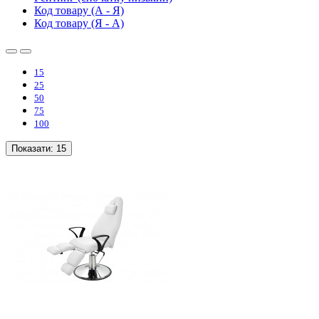
Код товару (А - Я)
Код товару (Я - А)
15
25
50
75
100
Показати:
15