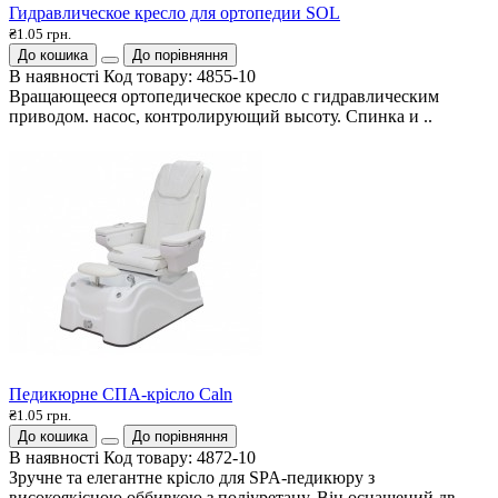
Гидравлическое кресло для ортопедии SOL
₴1.05 грн.
До кошика
До порівняння
В наявності
Код товару:
4855-10
Вращающееся ортопедическое кресло с гидравлическим
приводом. насос, контролирующий высоту. Спинка и ..
Педикюрне СПА-крісло Caln
₴1.05 грн.
До кошика
До порівняння
В наявності
Код товару:
4872-10
Зручне та елегантне крісло для SPA-педикюру з
високоякісною оббивкою з поліуретану. Він оснащений дв..