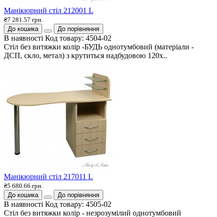
Манікюрний стіл 212001 L
₴7 281.57 грн.
До кошика
До порівняння
В наявності
Код товару:
4504-02
Стіл без витяжки колір -БУДЬ однотумбовий (матеріали -
ДСП, скло, метал) з крутиться надбудовою 120х..
Манікюрний стіл 217011 L
₴5 680.66 грн.
До кошика
До порівняння
В наявності
Код товару:
4505-02
Стіл без витяжки колір - незрозумілий однотумбовий