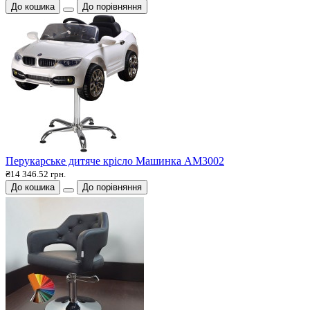
До кошика
До порівняння
Перукарське дитяче крісло Машинка АМ3002
₴14 346.52 грн.
До кошика
До порівняння