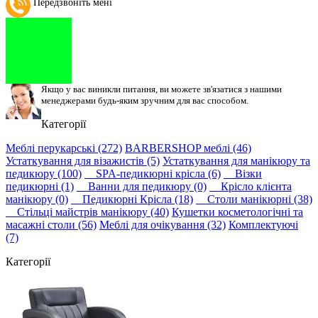
Передзвоніть мені
Якщо у вас виникли питання, ви можете зв'язатися з нашими
менеджерами будь-яким зручним для вас способом.
Категорії
Меблі перукарські (272)
BARBERSHOP меблі (46)
Устаткування для візажистів (5)
Устаткування для манікюру та
педикюру (100)
SPA-педикюрні крісла (6)
Візки
педикюрні (1)
Ванни для педикюру (0)
Крісло клієнта
манікюру (0)
Педикюрні Крісла (18)
Столи манікюрні (38)
Стільці майстрів манікюру (40)
Кушетки косметологічні та
масажні столи (56)
Меблі для очікування (32)
Комплектуючі
(7)
Категорії