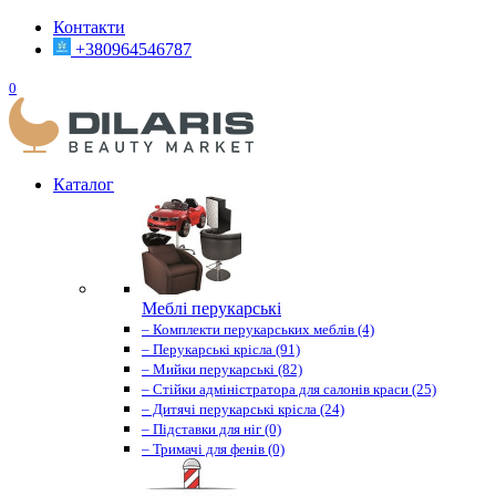
Контакти
+380964546787
0
Каталог
Меблі перукарські
– Комплекти перукарських меблів (4)
– Перукарські крісла (91)
– Мийки перукарські (82)
– Стійки адміністратора для салонів краси (25)
– Дитячі перукарські крісла (24)
– Підставки для ніг (0)
– Тримачі для фенів (0)