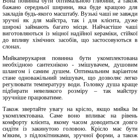
Вона повинна бути оптимальною глибини, а також
бажано середньої ширини, яка буде кращою для
закладів будь-якого масштабу. Вузькі чаші не завжди
зручні як для майстра, так і для клієнта, дуже
широкі займають багато місця. Найчастіше чаші
виготовляються із міцної надійної кераміки, стійкої
до впливу хімічних засобів, що застосовуються в
слонах.
Мийкаперукарня повинна бути укомплектована
необхідною сантехнікою - змішувачем, душовим
шлангом і самим душем. Оптимальним варіантом
стане одноважільний змішувач, що дозволяє легко
регулювати температуру води. Головку душа краще
підбирати невеликого розміру – так майстру
зручніше працюватиме.
Також звертайте увагу на крісло, якщо мийка їм
укомплектована. Саме воно впливає на рівень
комфорту клієнта, якому часом доводиться довго
сидіти із закинутою головою. Крісло має бути
м'яким, з підлокітниками, зручної форми, а також