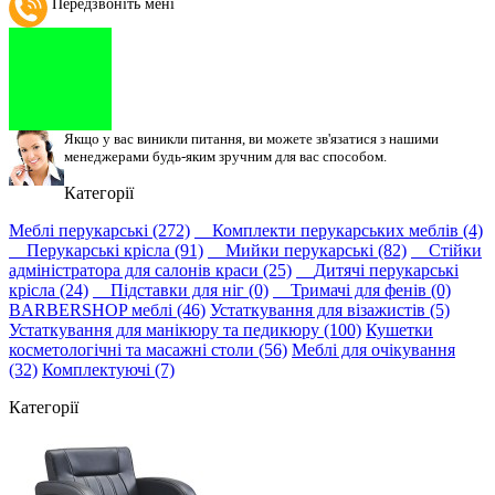
Передзвоніть мені
Якщо у вас виникли питання, ви можете зв'язатися з нашими
менеджерами будь-яким зручним для вас способом.
Категорії
Меблі перукарські (272)
Комплекти перукарських меблів (4)
Перукарські крісла (91)
Мийки перукарські (82)
Стійки
адміністратора для салонів краси (25)
Дитячі перукарські
крісла (24)
Підставки для ніг (0)
Тримачі для фенів (0)
BARBERSHOP меблі (46)
Устаткування для візажистів (5)
Устаткування для манікюру та педикюру (100)
Кушетки
косметологічні та масажні столи (56)
Меблі для очікування
(32)
Комплектуючі (7)
Категорії