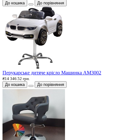
До кошика
До порівняння
Перукарське дитяче крісло Машинка АМ3002
₴14 346.52 грн.
До кошика
До порівняння