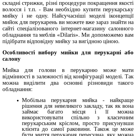
складні стрижки, різні процедури покращення якості
волосся і т.п. - Вам необхідно купити перукарську
мийку і не одну. Найсучасніші моделі іконцепції
мийок для перукарень ви можете вже зараз знайти на
сайті спеціалізованого інтернет-магазину салонного
обладнання та меблів «Dilaris». Ми допоможемо вам
підібрати відповідну мийку за вигідною ціною.
Особливості вибору мийки для перукарні або
салону
Мийка для голови в перукарню може мати
відмінності в залежності від конфігурації моделі. Так
можна виділити два основні різновиди такого
обладнання:
Мобільна перукарня мийка - найкраще
рішення для невеликого закладу, так як вона
займає багато місця і її можна
використовувати спільно з класичним
перукарським кріслом, просто присунувши
клієнта до самої раковини. Також це може
бути миття перукарня пересувна, яку можна