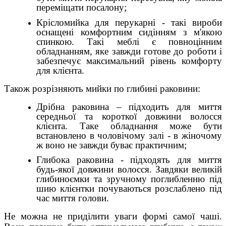
переміщати посалону;
Крісломийка для перукарні - такі вироби
оснащені комфортним сидінням з м'якою
спинкою. Такі меблі є повноцінним
обладнанням, яке завжди готове до роботи і
забезпечує максимальний рівень комфорту
для клієнта.
Також розрізняють мийки по глибині раковини:
Дрібна раковина – підходить для миття
середньої та короткої довжини волосся
клієнта. Таке обладнання може бути
встановлено в чоловічому залі - в жіночому
ж воно не завжди буває практичним;
Глибока раковина - підходять для миття
будь-якої довжини волосся. Завдяки великій
глибиноємки та зручному поглибленню під
шию клієнтки почуваються розслаблено під
час миття голови.
Не можна не приділити уваги формі самої чаші.