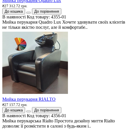
Мийка перукарня Quadro Lux
₴27 312.72 грн.
До кошика
До порівняння
В наявності
Код товару:
4355-01
Мийка перукарня Quadro Lux Хочете здивувати своїх клієнтів
не тільки якістю послуг, але й комфортабе..
Мийка перукарня RIALTO
₴27 157.72 грн.
До кошика
До порівняння
В наявності
Код товару:
4356-01
Мийка перукарська Rialto Простота дизайну миття Rialto
дозволяє її розмістити в салоні з будь-яким і..