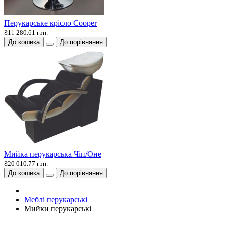
Перукарське крісло Cooper
₴11 280.61 грн.
До кошика
До порівняння
Мийка перукарська Чіп/Оне
₴20 010.77 грн.
До кошика
До порівняння
Меблі перукарські
Мийки перукарські