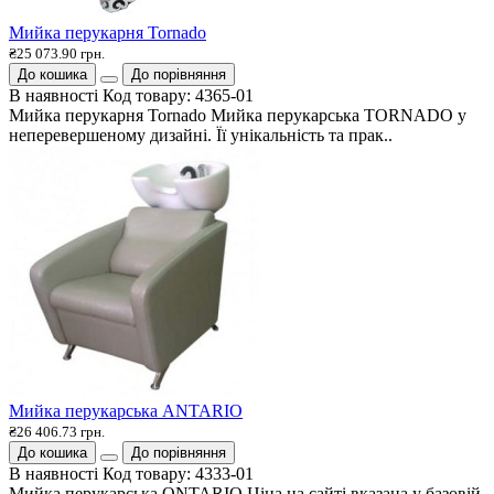
Мийка перукарня Tornado
₴25 073.90 грн.
До кошика
До порівняння
В наявності
Код товару:
4365-01
Мийка перукарня Tornado Мийка перукарська TORNADO у
неперевершеному дизайні. Її унікальність та прак..
Мийка перукарська ANTARIO
₴26 406.73 грн.
До кошика
До порівняння
В наявності
Код товару:
4333-01
Мийка перукарська ONTARIO Ціна на сайті вказана у базовій