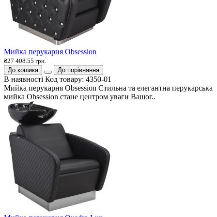
Мийка перукарня Obsession
₴27 408.55 грн.
До кошика
До порівняння
В наявності
Код товару:
4350-01
Мийка перукарня Obsession Стильна та елегантна перукарська
мийка Obsession стане центром уваги Вашог..