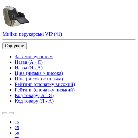
Мийки перукарські VIP (41)
Сортувати
За замовчуванням
Назва (А - Я)
Назва (Я - А)
Ціна (низька > висока)
Ціна (висока > низька)
Рейтинг (спочатку високий)
Рейтинг (спочатку низький)
Код товару (А - Я)
Код товару (Я - А)
15
25
50