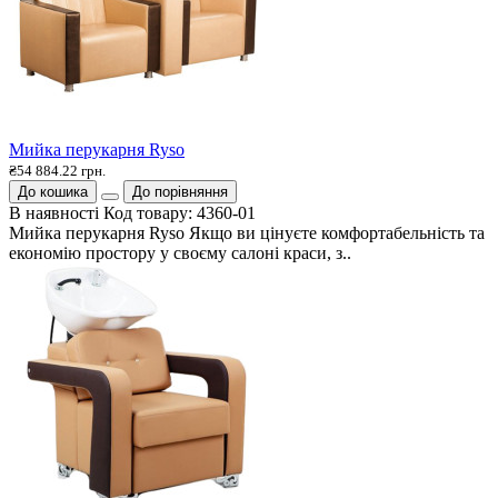
Мийка перукарня Ryso
₴54 884.22 грн.
До кошика
До порівняння
В наявності
Код товару:
4360-01
Мийка перукарня Ryso Якщо ви цінуєте комфортабельність та
економію простору у своєму салоні краси, з..