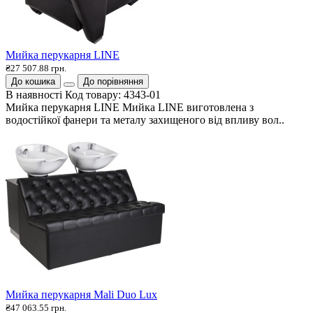
Мийка перукарня LINE
₴27 507.88 грн.
До кошика
До порівняння
В наявності
Код товару:
4343-01
Мийка перукарня LINE Мийка LINE виготовлена з
водостійкої фанери та металу захищеного від впливу вол..
Мийка перукарня Mali Duo Lux
₴47 063.55 грн.