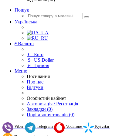
Пошук
Українська
UA
RU
Валюта
₴
€
Euro
$
US Dollar
₴
Гривня
Меню
Посилання
Про нас
Відгуки
Особистий кабінет
Авторизація / Реєстрація
Закладки (0)
Порівняння товарів (0)
Viber
Telegram
Vodafone
Kyivstar