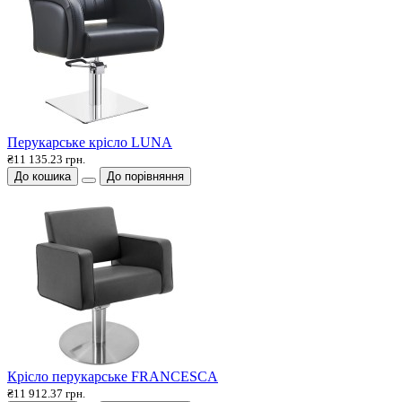
Перукарське крісло LUNA
₴11 135.23 грн.
До кошика
До порівняння
Крісло перукарське FRANCESCA
₴11 912.37 грн.