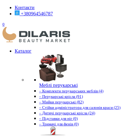
Контакти
+380964546787
0
Каталог
Меблі перукарські
– Комплекти перукарських меблів (4)
– Перукарські крісла (91)
– Мийки перукарські (82)
– Стійки адміністратора для салонів краси (25)
– Дитячі перукарські крісла (24)
– Підставки для ніг (0)
– Тримачі для фенів (0)