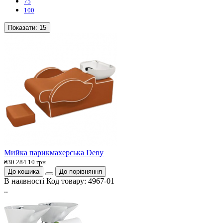
75
100
Показати:
15
Мийка парикмахерська Deny
₴30 284.10 грн.
До кошика
До порівняння
В наявності
Код товару:
4967-01
..