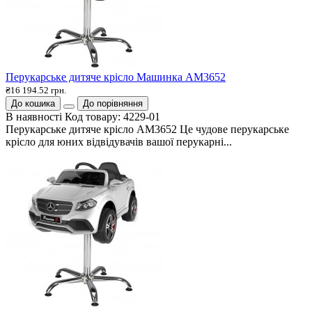
Перукарське дитяче крісло Машинка АМ3652
₴16 194.52 грн.
До кошика
До порівняння
В наявності
Код товару:
4229-01
Перукарське дитяче крісло АМ3652 Це чудове перукарське
крісло для юних відвідувачів вашої перукарні...