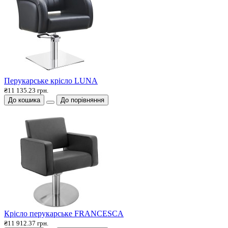
Перукарське крісло LUNA
₴11 135.23 грн.
До кошика
До порівняння
Крісло перукарське FRANCESCA
₴11 912.37 грн.