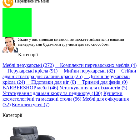
Передзвоніть мені
Якщо у вас виникли питання, ви можете зв'язатися з нашими
менеджерами будь-яким зручним для вас способом.
Категорії
Меблі перукарські (272)
Комплекти перукарських меблів (4)
Перукарські крісла (91)
Мийки перукарські (82)
Стійки
адміністратора для салонів краси (25)
Дитячі перукарські
крісла (24)
Підставки для ніг (0)
Тримачі для фенів (0)
BARBERSHOP меблі (46)
Устаткування для візажистів (5)
Устаткування для манікюру та педикюру (100)
Кушетки
косметологічні та масажні столи (56)
Меблі для очікування
(32)
Комплектуючі (7)
Категорії