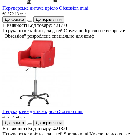
Перукарське дитяче крісло Obsession mini
₴9 372.13 грн.
До кошика
До порівняння
В наявності
Код товару:
4217-01
Перукарське крісло для дітей Obsession Крісло перукарське
"Obsession" розроблене спеціально для комф..
Перукарське дитяче крісло Sorento mini
₴8 702.69 грн.
До кошика
До порівняння
В наявності
Код товару:
4218-01
Перукарське крісло для дітей Sorento mini Крісло перукарське