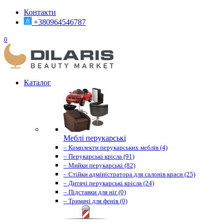
Контакти
+380964546787
0
Каталог
Меблі перукарські
– Комплекти перукарських меблів (4)
– Перукарські крісла (91)
– Мийки перукарські (82)
– Стійки адміністратора для салонів краси (25)
– Дитячі перукарські крісла (24)
– Підставки для ніг (0)
– Тримачі для фенів (0)