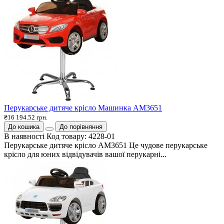
Перукарське дитяче крісло Машинка АМ3651
₴16 194.52 грн.
До кошика
До порівняння
В наявності
Код товару:
4228-01
Перукарське дитяче крісло АМ3651 Це чудове перукарське
крісло для юних відвідувачів вашої перукарні...