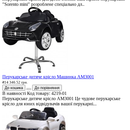
"Sorento mini" розроблене спеціально дл..
Перукарське дитяче крісло Машинка АМ3001
₴14 346.52 грн.
До кошика
До порівняння
В наявності
Код товару:
4219-01
Перукарське дитяче крісло АМ3001 Це чудове перукарське
крісло для юних відвідувачів вашої перукарні...