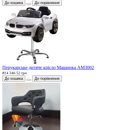
До кошика
До порівняння
Перукарське дитяче крісло Машинка АМ3002
₴14 346.52 грн.
До кошика
До порівняння