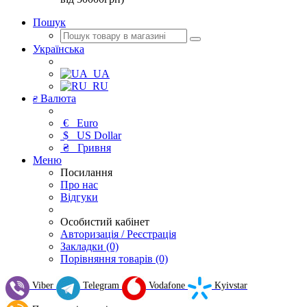
Пошук
Українська
UA
RU
Валюта
₴
€
Euro
$
US Dollar
₴
Гривня
Меню
Посилання
Про нас
Відгуки
Особистий кабінет
Авторизація / Реєстрація
Закладки (0)
Порівняння товарів (0)
Viber
Telegram
Vodafone
Kyivstar