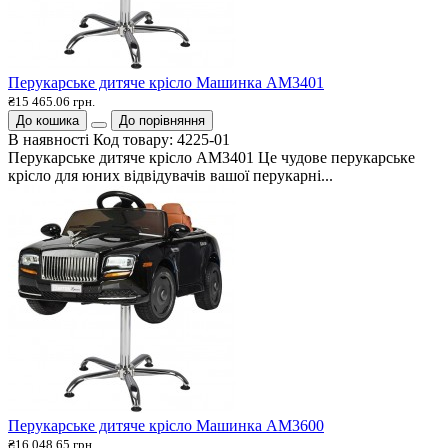
Перукарське дитяче крісло Машинка АМ3401
₴15 465.06 грн.
До кошика
До порівняння
В наявності
Код товару:
4225-01
Перукарське дитяче крісло АМ3401 Це чудове перукарське
крісло для юних відвідувачів вашої перукарні...
Перукарське дитяче крісло Машинка АМ3600
₴16 048.65 грн.