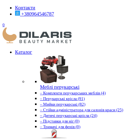
Контакти
+380964546787
0
Каталог
Меблі перукарські
– Комплекти перукарських меблів (4)
– Перукарські крісла (91)
– Мийки перукарські (82)
– Стійки адміністратора для салонів краси (25)
– Дитячі перукарські крісла (24)
– Підставки для ніг (0)
– Тримачі для фенів (0)