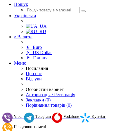
Пошук
Українська
UA
RU
Валюта
₴
€
Euro
$
US Dollar
₴
Гривня
Меню
Посилання
Про нас
Відгуки
Особистий кабінет
Авторизація / Реєстрація
Закладки (0)
Порівняння товарів (0)
Viber
Telegram
Vodafone
Kyivstar
Передзвоніть мені