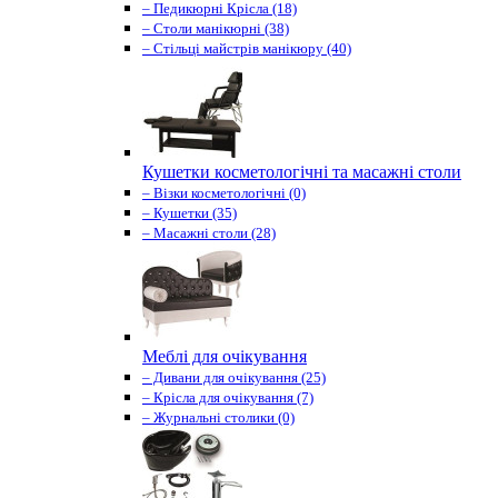
– Педикюрні Крісла (18)
– Столи манікюрні (38)
– Стільці майстрів манікюру (40)
Кушетки косметологічні та масажні столи
– Візки косметологічні (0)
– Кушетки (35)
– Масажні столи (28)
Меблі для очікування
– Дивани для очікування (25)
– Крісла для очікування (7)
– Журнальні столики (0)