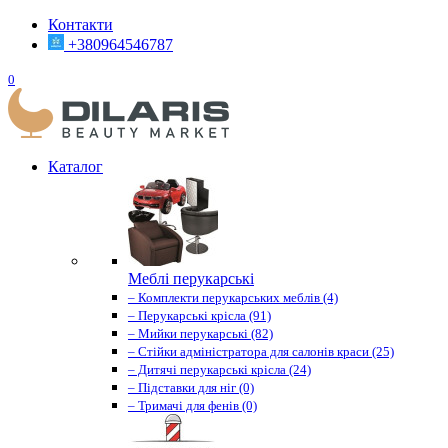
Контакти
+380964546787
0
Каталог
Меблі перукарські
– Комплекти перукарських меблів (4)
– Перукарські крісла (91)
– Мийки перукарські (82)
– Стійки адміністратора для салонів краси (25)
– Дитячі перукарські крісла (24)
– Підставки для ніг (0)
– Тримачі для фенів (0)