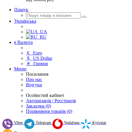
Пошук
Українська
UA
RU
Валюта
₴
€
Euro
$
US Dollar
₴
Гривня
Меню
Посилання
Про нас
Відгуки
Особистий кабінет
Авторизація / Реєстрація
Закладки (0)
Порівняння товарів (0)
Viber
Telegram
Vodafone
Kyivstar