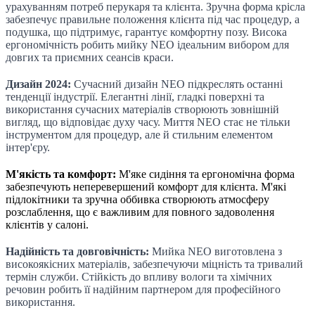
урахуванням потреб перукаря та клієнта. Зручна форма крісла
забезпечує правильне положення клієнта під час процедур, а
подушка, що підтримує, гарантує комфортну позу. Висока
ергономічність робить мийку NEO ідеальним вибором для
довгих та приємних сеансів краси.
Дизайн 2024:
Сучасний дизайн NEO підкреслять останні
тенденції індустрії. Елегантні лінії, гладкі поверхні та
використання сучасних матеріалів створюють зовнішній
вигляд, що відповідає духу часу. Миття NEO стає не тільки
інструментом для процедур, але й стильним елементом
інтер'єру.
М'якість та комфорт:
М'яке сидіння та ергономічна форма
забезпечують неперевершений комфорт для клієнта. М'які
підлокітники та зручна оббивка створюють атмосферу
розслаблення, що є важливим для повного задоволення
клієнтів у салоні.
Надійність та довговічність:
Мийка NEO виготовлена з
високоякісних матеріалів, забезпечуючи міцність та тривалий
термін служби. Стійкість до впливу вологи та хімічних
речовин робить її надійним партнером для професійного
використання.