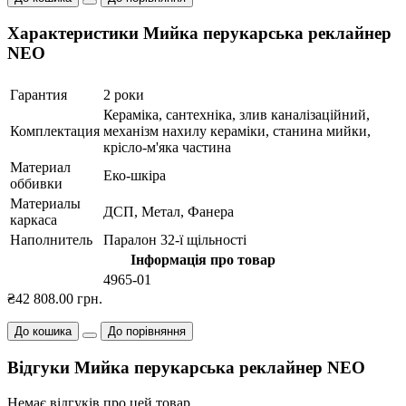
Характеристики Мийка перукарська реклайнер
NEO
Гарантия
2 роки
Кераміка, сантехніка, злив каналізаційний,
Комплектация
механізм нахилу кераміки, станина мийки,
крісло-м'яка частина
Материал
Еко-шкіра
оббивки
Материалы
ДСП, Метал, Фанера
каркаса
Наполнитель
Паралон 32-ї щільності
Інформація про товар
4965-01
₴42 808.00 грн.
До кошика
До порівняння
Відгуки Мийка перукарська реклайнер NEO
Немає відгуків про цей товар.