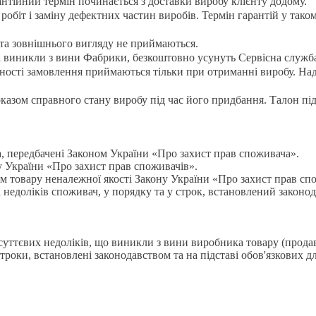
рантійний термін починається з доставки виробу клієнту додому.
біт і заміну дефектних частин виробів. Термін гарантій у таком
і та зовнішнього вигляду не приймаються.
 і виникли з вини Фабрики, безкоштовно усунуть Сервісна служ
дності замовлення приймаються тільки при отриманні виробу. Над
оказом справного стану виробу під час його придбання. Талон п
 передбачені Законом України «Про захист прав споживача».
у України «Про захист прав споживачів».
им товару неналежної якості Закону України «Про захист прав сп
 недоліків споживач, у порядку та у строк, встановлений законо
уттєвих недоліків, що виникли з вини виробника товару (продавц
троки, встановлені законодавством та на підставі обов'язкових д