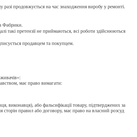
у разі продовжується на час знаходження виробу у ремонті.
ба Фабрики.
алі такі претензії не приймаються, всі роботи здійснюються
ідписується продавцем та покупцем.
оживачів»:
давством, має право вимагати:
я, виконавця), або фальсифікації товару, підтверджених за
ля сторін правил або договору, має право на власний розсуд