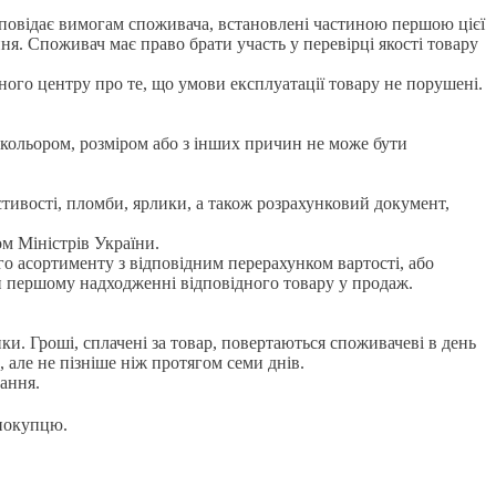
дповідає вимогам споживача, встановлені частиною першою цієї
я. Споживач має право брати участь у перевірці якості товару
ого центру про те, що умови експлуатації товару не порушені.
 кольором, розміром або з інших причин не може бути
стивості, пломби, ярлики, а також розрахунковий документ,
ом Міністрів України.
го асортименту з відповідним перерахунком вартості, або
при першому надходженні відповідного товару у продаж.
ки. Гроші, сплачені за товар, повертаються споживачеві в день
, але не пізніше ніж протягом семи днів.
ання.
 покупцю.