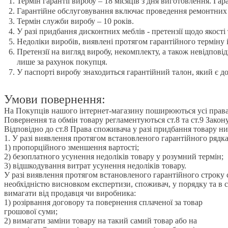
Термін гарантії виробу – 18 місяців з дня виготовлення. Га
Гарантійне обслуговування включає проведення ремонтних ро
Термін служби виробу – 10 років.
У разі придбання дисконтних меблів - претензії щодо якост
Недоліки виробів, виявлені протягом гарантійного терміну
Претензії на вигляд виробу, некомплекту, а також невідпові
лише за рахунок покупця.
У паспорті виробу знаходиться гарантійний талон, який є д
Умови повернення:
На Покупців нашого інтернет-магазину поширюються усі права,
Повернення та обмін товару регламентуються ст.8 та ст.9 Закон
Відповідно до ст.8 Права споживача у разі придбання товару н
1. У разі виявлення протягом встановленого гарантійного рядка
1) пропорційного зменшення вартості;
2) безоплатного усунення недоліків товару у розумний термін;
3) відшкодування витрат усунення недоліків товару.
У разі виявлення протягом встановленого гарантійного строку с
необхідністю висновком експертизи, споживач, у порядку та в с
вимагати від продавця чи виробника:
1) розірвання договору та повернення сплаченої за товар
грошової суми;
2) вимагати заміни товару на такий самий товар або на