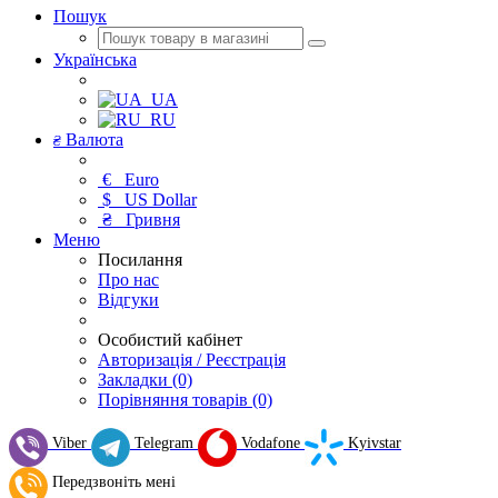
Пошук
Українська
UA
RU
Валюта
₴
€
Euro
$
US Dollar
₴
Гривня
Меню
Посилання
Про нас
Відгуки
Особистий кабінет
Авторизація / Реєстрація
Закладки (0)
Порівняння товарів (0)
Viber
Telegram
Vodafone
Kyivstar
Передзвоніть мені