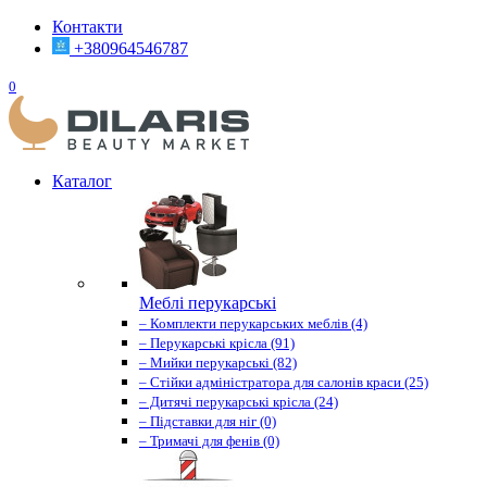
Контакти
+380964546787
0
Каталог
Меблі перукарські
– Комплекти перукарських меблів (4)
– Перукарські крісла (91)
– Мийки перукарські (82)
– Стійки адміністратора для салонів краси (25)
– Дитячі перукарські крісла (24)
– Підставки для ніг (0)
– Тримачі для фенів (0)