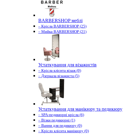
BARBERSHOP меблі
– Крісла BARBERSHOP (25)
– Мийка BARBERSHOP (21)
Устаткування для візажистів
– Крісла клієнта візаж (0)
– Дзеркала візажиста (5)
Устаткування для манікюру та педикюру
– SPA-педикюрні крісла (6)
– Візки педикюрні (1)
– Ванни для педикюру (0)
– Крісло клієнта манікюру (0)