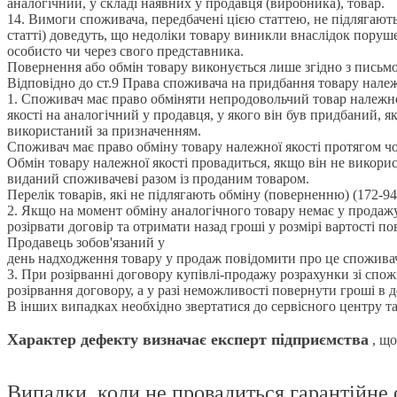
аналогічний, у складі наявних у продавця (виробника), товар.
14. Вимоги споживача, передбачені цією статтею, не підлягают
статті) доведуть, що недоліки товару виникли внаслідок поруш
особисто чи через свого представника.
Повернення або обмін товару виконується лише згідно з письм
Відповідно до ст.9 Права споживача на придбання товару належ
1. Споживач має право обміняти непродовольчий товар належн
якості на аналогічний у продавця, у якого він був придбаний,
використаний за призначенням.
Споживач має право обміну товару належної якості протягом чот
Обмін товару належної якості провадиться, якщо він не викори
виданий споживачеві разом із проданим товаром.
Перелік товарів, які не підлягають обміну (поверненню) (172-94-
2. Якщо на момент обміну аналогічного товару немає у продажу
розірвати договір та отримати назад гроші у розмірі вартості 
Продавець зобов'язаний у
день надходження товару у продаж повідомити про це споживач
3. При розірванні договору купівлі-продажу розрахунки зі спож
розірвання договору, а у разі неможливості повернути гроші в д
В інших випадках необхідно звертатися до сервісного центру т
Характер дефекту визначає експерт підприємства
, що
Випадки, коли не провадиться гарантійне 