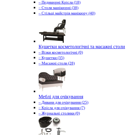
– Педикюрні Крісла (18)
– Столи манікюрні (38)
– Стільці майстрів манікюру (40)
Кушетки косметологічні та масажні столи
– Візки косметологічні (0)
– Кушетки (35)
– Масажні столи (28)
Меблі для очікування
– Дивани для очікування (25)
– Крісла для очікування (7)
– Журнальні столики (0)