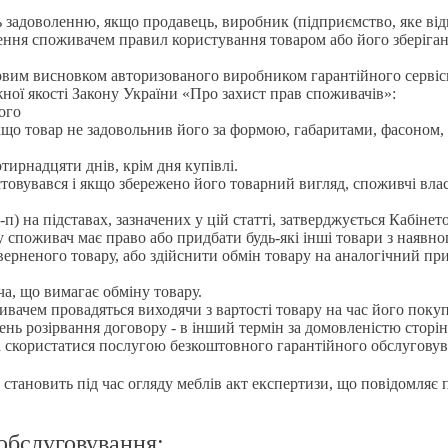
ь задоволенню, якщо продавець, виробник (підприємство, яке ві
ення споживачем правил користування товаром або його зберіганн
овим висновком авторизованого виробником гарантійного сервісн
ної якості Закону України «Про захист прав споживачів»:
ого
 якщо товар не задовольнив його за формою, габаритами, фасоном,
ирнадцяти днів, крім дня купівлі.
стовувався і якщо збережено його товарний вигляд, споживчі вла
п) на підставах, зазначених у цій статті, затверджується Кабінет
 споживач має право або придбати будь-які інші товари з наявно
поверненого товару, або здійснити обмін товару на аналогічний 
а, що вимагає обміну товару.
ивачем провадяться виходячи з вартості товару на час його покуп
ень розірвання договору - в інший термін за домовленістю сторін
а скористатися послугою безкоштовного гарантійного обслуговув
 становить під час огляду меблів акт експертизи, що повідомляє
обслуговування: